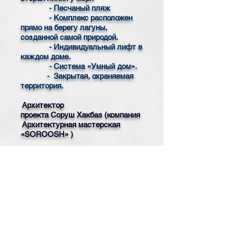
- Песчаный пляж
- Комплекс расположен
прямо на берегу лагуны,
созданной самой природой.
- Индивидуальный лифт в
каждом доме.
- Система «Умный дом».
- Закрытая, охраняемая
территория.
Архитектор
проекта Соруш Хакбаз (компания
Архитектурная мастерская
«SOROOSH» )
для детальной информации свяжитесь с нами >>
Всего лишь 80 метров от
моря, 2 км от Корал Бей.
Наши предложения
Проект состоит из 9
объектов.